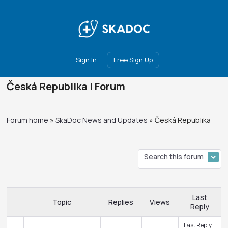
Main
Join
Events
Forum
Groups
Ambassadors
Upgrade
Sign In
Free Sign Up
Česká Republika | Forum
Forum home
»
SkaDoc News and Updates
»
Česká Republika
Last
Topic
Replies
Views
Reply
Last Reply