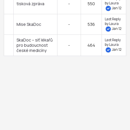
by
Laura
tisková zpráva
-
550
Jan 12
Last Reply
by
Laura
Mise SkaDoc
-
536
Jan 12
SkaDoc – síť lékařů
Last Reply
by
Laura
pro budoucnost
-
464
Jan 12
české medicíny