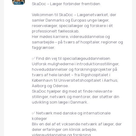
SkaDoc – Læger forbinder fremtiden
PREMIUM
Velkommen til SkaDoc – Lægenetværket, der
samler Danmarks og Europas unge læger,
reservelæger, speciallæger og forskere i ét
professionelt fællesskab.
Her mødes karriere, videreuddannelse og
samarbejde – på tværs af hospitaler, regioner og
faggrænser.
✅ Find din vej til speciallægeuddannelsen
Udforsk mulighederne i introduktionsstillinger,
hoveduddannelser og forskningsprojekter på
tværs af hele landet – fra Rigshospitalet i
København til Universitetshospitalet i Aarhus,
Aalborg og Odense.
SkaDoc hjælper dig med at finde relevante
stillinger, netværk og mentorer, der støtter din
udvikling som læge i Danmark.
✅ Netværk med danske og internationale
kolleger
Bliv en del af et voksende netværk af læger, der
deler erfaringer om klinisk arbejde,
videreuddannelse og forskning.