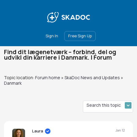
Main
Join
Events
Forum
Groups
Ambassadors
Upgrade
Sign In
Free Sign Up
Find dit lægenetværk – forbind, del og
udvikl din karriere i Danmark. | Forum
Topic location:
Forum home
»
SkaDoc News and Updates
»
Danmark
Jan 12
Laura