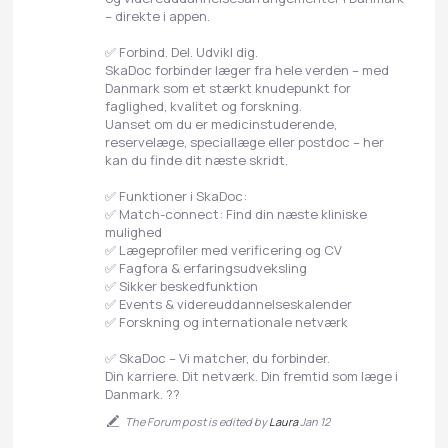
– direkte i appen.
✅ Forbind. Del. Udvikl dig.
SkaDoc forbinder læger fra hele verden – med
Danmark som et stærkt knudepunkt for
faglighed, kvalitet og forskning.
Uanset om du er medicinstuderende,
reservelæge, speciallæge eller postdoc – her
kan du finde dit næste skridt.
✅ Funktioner i SkaDoc:
✅ Match-connect: Find din næste kliniske
mulighed
✅ Lægeprofiler med verificering og CV
✅ Fagfora & erfaringsudveksling
✅ Sikker beskedfunktion
✅ Events & videreuddannelseskalender
✅ Forskning og internationale netværk
✅ SkaDoc – Vi matcher, du forbinder.
Din karriere. Dit netværk. Din fremtid som læge i
Danmark. ??
The Forum post is edited by
Laura
Jan 12