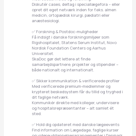
Diskutér cases, deltag i speciallægefora – eller
opret dit eget netværk inden for f.eks. almen
medicin, ortopædisk kirurgi, pædiatri eller
anæstesiologi.
✅ Forskning & Postdoc-muligheder
Få indsigt i danske forskningsmiljøer som
Rigshospitalet, Statens Serum Institut, Novo
Nordisk Foundation Centers og Aarhus
Universitet.
SkaDoc gør det lettere at finde
samarbejdspartnere, projekter og stipendier –
både nationalt og internationalt.
✅ Sikker kommunikation & verificerede profiler
Med verificerede premium-medlemmer og
krypteret beskedsystem får du tillid og tryghed i
dit faglige netværk.
Kommunikér direkte med kolleger, undervisere
og hospitalsrepræsentanter – alt samlet ét
sted.
✅ Hold dig opdateret med danske lægeevents
Find information om Lægedage, faglige kurser
og videreuddannelsesarrangementer i Danmark