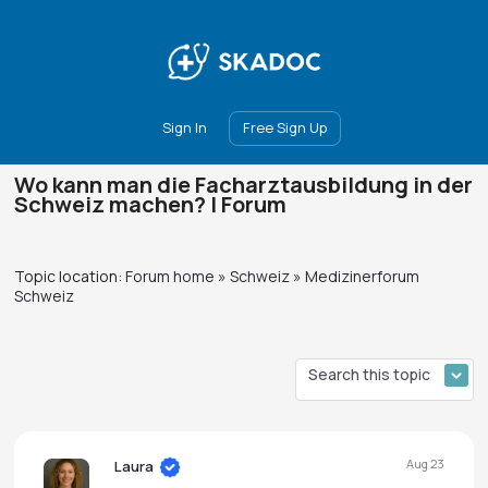
Main
Join
Events
Forum
Groups
Ambassadors
Upgrade
Sign In
Free Sign Up
Wo kann man die Facharztausbildung in der
Schweiz machen? | Forum
Topic location:
Forum home
»
Schweiz
»
Medizinerforum
Schweiz
Aug 23
Laura