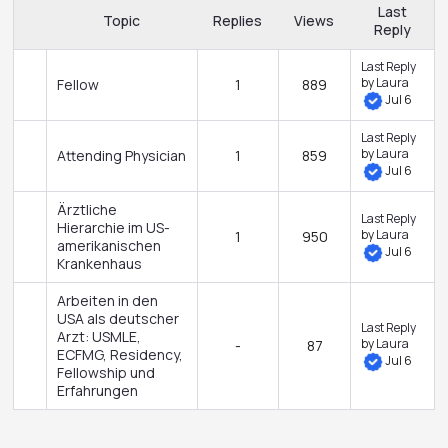
Last
Topic
Replies
Views
Reply
Last Reply
by
Laura
Fellow
1
889
Jul 6
Last Reply
by
Laura
Attending Physician
1
859
Jul 6
Ärztliche
Last Reply
Hierarchie im US-
by
Laura
1
950
amerikanischen
Jul 6
Krankenhaus
Arbeiten in den
USA als deutscher
Last Reply
Arzt: USMLE,
by
Laura
-
87
ECFMG, Residency,
Jul 6
Fellowship und
Erfahrungen