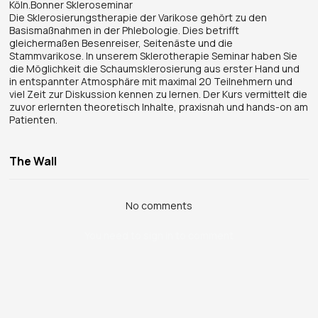
Köln.Bonner Skleroseminar
Die Sklerosierungstherapie der Varikose gehört zu den
Basismaßnahmen in der Phlebologie. Dies betrifft
gleichermaßen Besenreiser, Seitenäste und die
Stammvarikose. In unserem Sklerotherapie Seminar haben Sie
die Möglichkeit die Schaumsklerosierung aus erster Hand und
in entspannter Atmosphäre mit maximal 20 Teilnehmern und
viel Zeit zur Diskussion kennen zu lernen. Der Kurs vermittelt die
zuvor erlernten theoretisch Inhalte, praxisnah und hands-on am
Patienten.
The Wall
No comments
You need to sign in to comment