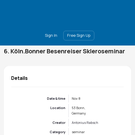
Main
Join
Events
Forum
Groups
Ambassadors
Upgrade
Sign In
Free Sign Up
6. Köln.Bonner Besenreiser Skleroseminar
Details
Date & time
Nov 8
Location
53 Bonn,
Germany
Creator
Antonius Rabsch
Category
seminar