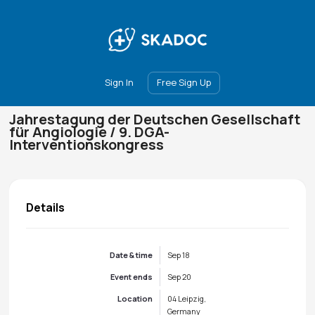
Main
Join
Events
Forum
Groups
Ambassadors
Upgrade
Sign In
Free Sign Up
Jahrestagung der Deutschen Gesellschaft
für Angiologie / 9. DGA-
Interventionskongress
Details
Date & time
Sep 18
Event ends
Sep 20
Location
04 Leipzig,
Germany