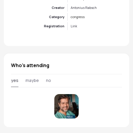
Creator
Antonius Rabsch
Category
congress
Registration
Link
Who's attending
yes
maybe
no
PREMIUM