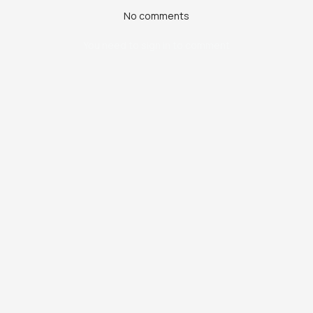
No comments
You need to sign in to comment