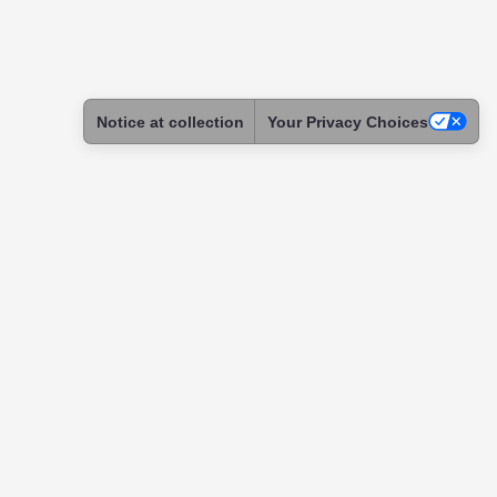
Notice at collection
Your Privacy Choices
ntact
tact & Support
ome a Skadoc
assador
itution
tnership
uests