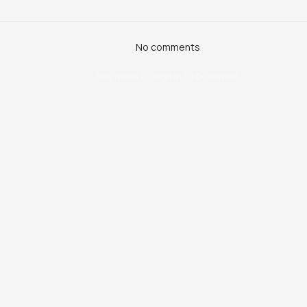
No comments
You need to sign in to comment