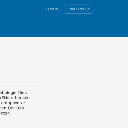
Sign In
Free Sign Up
ebologie. Dies
m Sklerotherapie
n entspannter
nen. Der Kurs
enten.