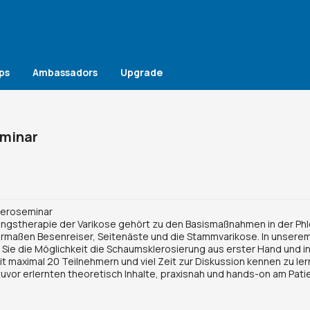
ps
Ambassadors
Upgrade
eminar
leroseminar
ungstherapie der Varikose gehört zu den Basismaßnahmen in der Phl
hermaßen Besenreiser, Seitenäste und die Stammvarikose. In unsere
Sie die Möglichkeit die Schaumsklerosierung aus erster Hand und i
t maximal 20 Teilnehmern und viel Zeit zur Diskussion kennen zu ler
 zuvor erlernten theoretisch Inhalte, praxisnah und hands-on am Pati