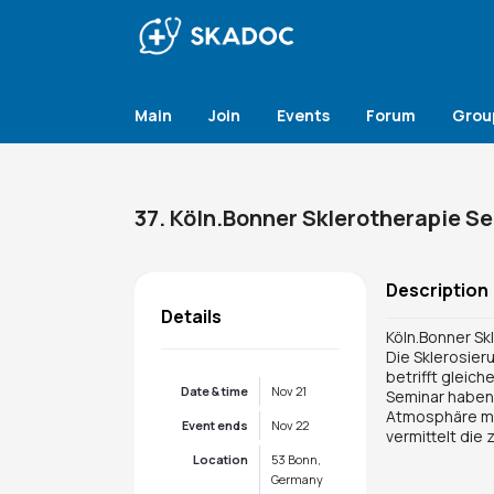
Main
Join
Events
Forum
Grou
37. Köln.Bonner Sklerotherapie S
Description
Details
Köln.Bonner Sk
Die Sklerosier
betrifft gleic
Date & time
Nov 21
Seminar haben 
Atmosphäre mi
Event ends
Nov 22
vermittelt die
Location
53 Bonn,
Germany