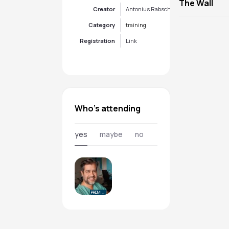
The Wall
Creator
Antonius Rabsch
Category
training
Registration
Link
Who's attending
yes
maybe
no
PREMIUM