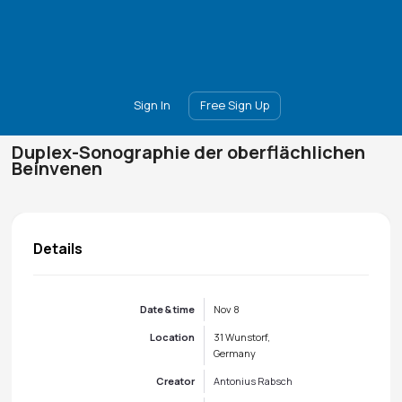
Main
Join
Events
Forum
Groups
Ambassadors
Upgrade
Sign In
Free Sign Up
Duplex-Sonographie der oberflächlichen
Beinvenen
Details
Date & time
Nov 8
Location
31 Wunstorf,
Germany
Creator
Antonius Rabsch