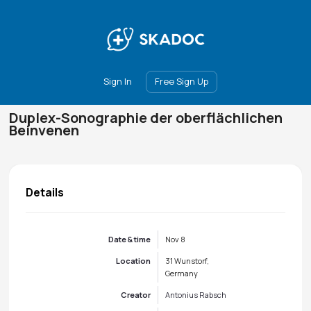
Main
Join
Events
Forum
Groups
Ambassadors
Upgrade
Sign In
Free Sign Up
Duplex-Sonographie der oberflächlichen
Beinvenen
Details
Date & time
Nov 8
Location
31 Wunstorf,
Germany
Creator
Antonius Rabsch