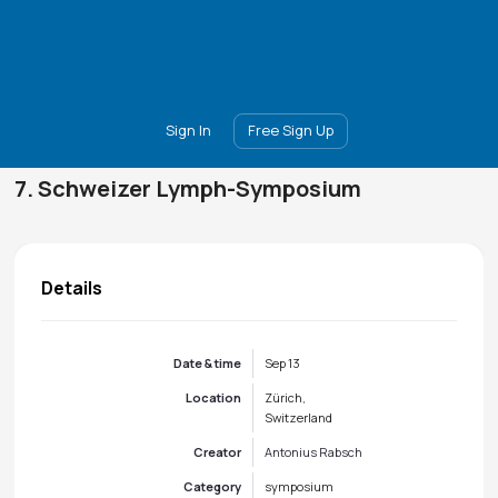
Main
Join
Events
Forum
Groups
Ambassadors
Upgrade
Sign In
Free Sign Up
7. Schweizer Lymph-Symposium
Details
Date & time
Sep 13
Location
Zürich,
Switzerland
Creator
Antonius Rabsch
Category
symposium