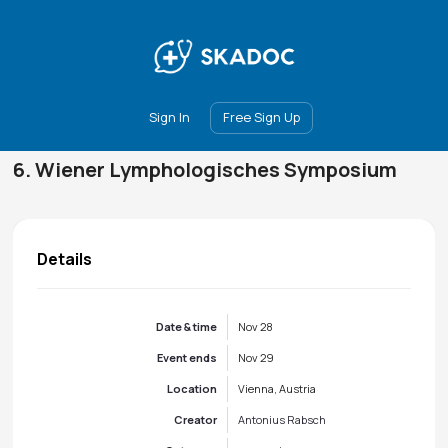
Main
Join
Events
Forum
Groups
Ambassadors
Upgrade
Sign In
Free Sign Up
6. Wiener Lymphologisches Symposium
Details
Date & time
Nov 28
Event ends
Nov 29
Location
Vienna, Austria
Creator
Antonius Rabsch