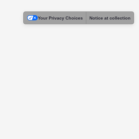
Your Privacy Choices
Notice at collection
Legal
Terms of Use
Privacy Policy
Cookie Policy
Children Privacy