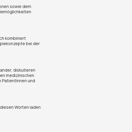
ionen sowie dem
piemöglichkeiten
uch kombiniert
piekonzepte bei der
ander, diskutieren
exen medizinischen
 Patientinnen und
t diesen Worten laden