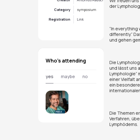
Wir freuen uns
der Lymphologi
Category
symposium
Registration
Link
“In everything 
differently.” 
und gehen gem
Who's attending
Die Lymphologie
und lässt uns 
Lymphologie” m
yes
maybe
no
einer Vielfalt
ein besonderer
internationalen
Die Themen ers
PREMIUM
Verfahren, übe
Lymphödems.