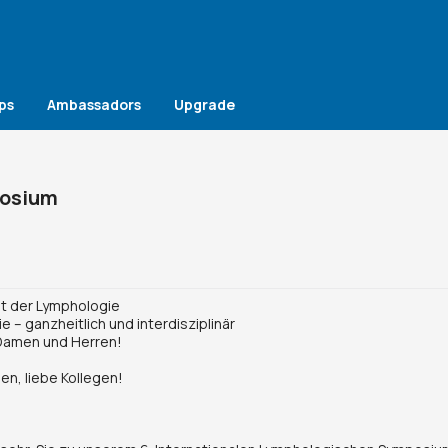
ps
Ambassadors
Upgrade
posium
ht der Lymphologie
 – ganzheitlich und interdisziplinär
Damen und Herren!
en, liebe Kollegen!