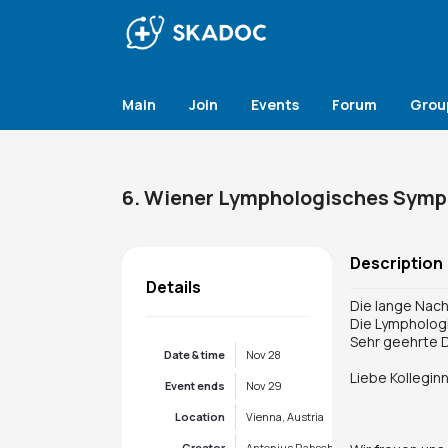
Main
Join
Events
Forum
Grou
6. Wiener Lymphologisches Sym
Description
Details
Die lange Nac
Die Lymphologie
Sehr geehrte 
Date & time
Nov 28
Liebe Kolleginn
Event ends
Nov 29
Location
Vienna, Austria
Creator
Antonius Rabsch