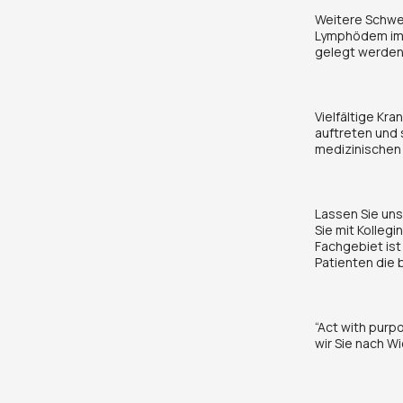
Weitere Schwe
Lymphödem im G
gelegt werden
Vielfältige Kra
auftreten und
medizinischen
Lassen Sie uns
Sie mit Kolleg
Fachgebiet ist
Patienten die 
“Act with purp
wir Sie nach Wi