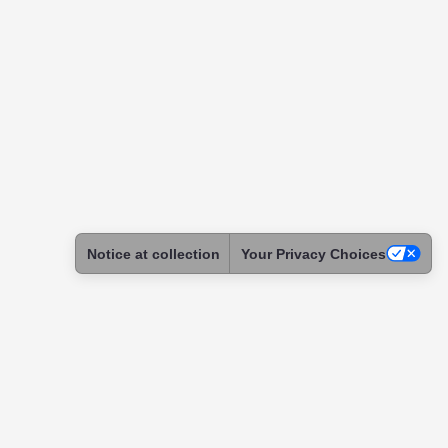
Notice at collection
Your Privacy Choices
ntact
tact & Support
ome a Skadoc
assador