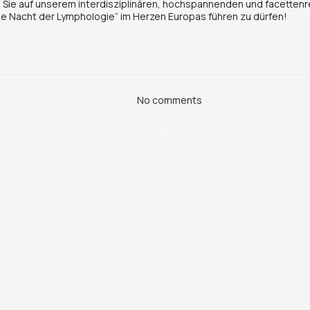
, Sie auf unserem interdisziplinären, hochspannenden und facetten
ge Nacht der Lymphologie“ im Herzen Europas führen zu dürfen!
No comments
You need to sign in to comment