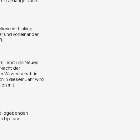
m – Die lange Nacht
ieve in thinking
der und voneinander
t.
rn, lehrt uns Neues
 Nacht der
er Wissenschaft in
h in diesem Jahr wird
ion mit
 bildgebenden
s Lip- und