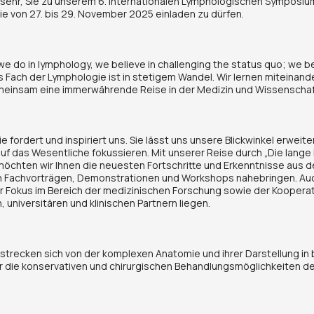
 sehr, Sie zu unserem 6. Internationalen Lymphologischen Symposiu
e von 27. bis 29. November 2025 einladen zu dürfen.
we do in lymphology, we believe in challenging the status quo; we bel
Das Fach der Lymphologie ist in stetigem Wandel. Wir lernen miteinan
einsam eine immerwährende Reise in der Medizin und Wissenschaf
 fordert und inspiriert uns. Sie lässt uns unsere Blickwinkel erweite
auf das Wesentliche fokussieren. Mit unserer Reise durch „Die lange
öchten wir Ihnen die neuesten Fortschritte und Erkenntnisse aus d
 an Fachvorträgen, Demonstrationen und Workshops nahebringen. Auc
 Fokus im Bereich der medizinischen Forschung sowie der Kooperat
, universitären und klinischen Partnern liegen.
trecken sich von der komplexen Anatomie und ihrer Darstellung in
r die konservativen und chirurgischen Behandlungsmöglichkeiten de