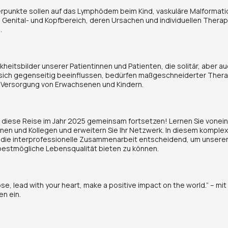
rpunkte sollen auf das Lymphödem beim Kind, vaskuläre Malformat
enital- und Kopfbereich, deren Ursachen und individuellen Thera
.
nkheitsbilder unserer Patientinnen und Patienten, die solitär, aber a
 sich gegenseitig beeinflussen, bedürfen maßgeschneiderter Thera
 Versorgung von Erwachsenen und Kindern.
 diese Reise im Jahr 2025 gemeinsam fortsetzen! Lernen Sie vonein
innen und Kollegen und erweitern Sie Ihr Netzwerk. In diesem kompl
 die interprofessionelle Zusammenarbeit entscheidend, um unseren
bestmögliche Lebensqualität bieten zu können.
ose, lead with your heart, make a positive impact on the world.” – mi
en ein.