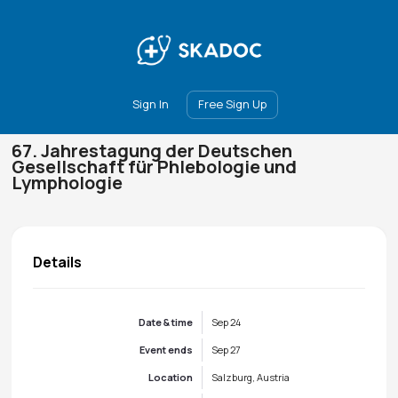
Main
Join
Events
Forum
Groups
Ambassadors
Upgrade
Sign In
Free Sign Up
67. Jahrestagung der Deutschen
Gesellschaft für Phlebologie und
Lymphologie
Details
Date & time
Sep 24
Event ends
Sep 27
Location
Salzburg, Austria