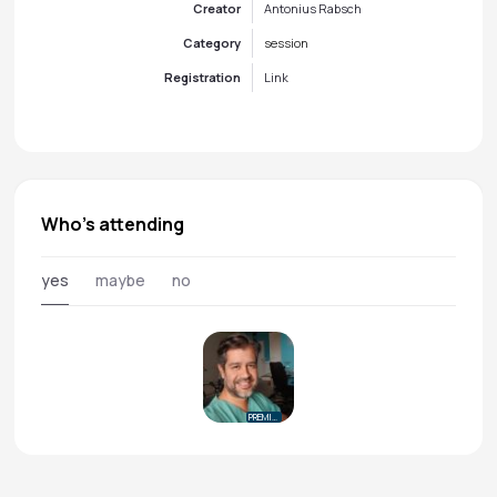
Creator
Antonius Rabsch
Category
session
Registration
Link
Who's attending
yes
maybe
no
PREMIUM