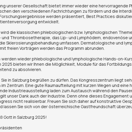
ng unserer Gesellschaft bietet immer wieder eine hervorragende P
chen den verschiedenen Fachrichtungen zu fördern und die Interdis
Forschungsergebnisse werden präsentiert, Best Practices diskutier
tientenversorgung entwickelt.
wird die klassischen phlebologischen bzw. lymphologischen Theme
 und Thrombosetherapie, das Lip- und Lymphödem, endovenöse u
 die Sklerosierungsbehandlung umfassen. Dermatologische und ly
 mit freien Vorträgen werden das Programm abrunden.
s werden wieder phlebologische und lymphologische Hands-on-Kur
h 2025 bieten wir Ihnen die Möglichkeit, Module für das Fortbildungs
itend zu absolvieren.
, Sie in Salzburg begrüßen zu dürfen. Das Kongresszentrum liegt sehr
n im Zentrum. Eine gute Raumaufteilung mit kurzen Wegen und eine h
ende Industrieausstellung laden zum Austausch während den Pausen
gilt unser Dank auch der Industrie. Denn ohne dieses Engagement 
gress nicht realisierbar. Freuen Sie sich daher auf konstruktive Ge
d lassen Sie sich von der österreichische Gastfreundschaft überze
ß Gott in Salzburg 2025!
präsidenten