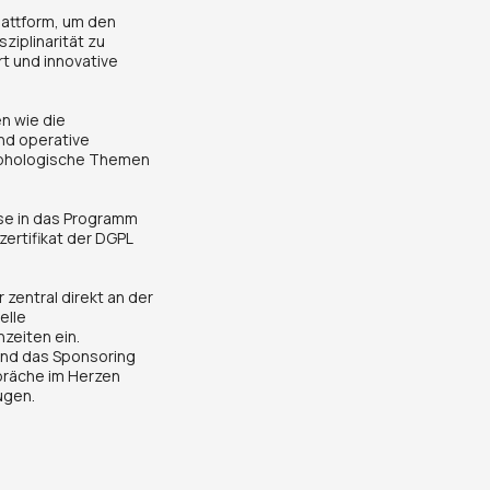
lattform, um den
ziplinarität zu
t und innovative
n wie die
nd operative
mphologische Themen
se in das Programm
zertifikat der DGPL
 zentral direkt an der
elle
zeiten ein.
und das Sponsoring
spräche im Herzen
ugen.