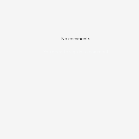
No comments
You need to sign in to comment