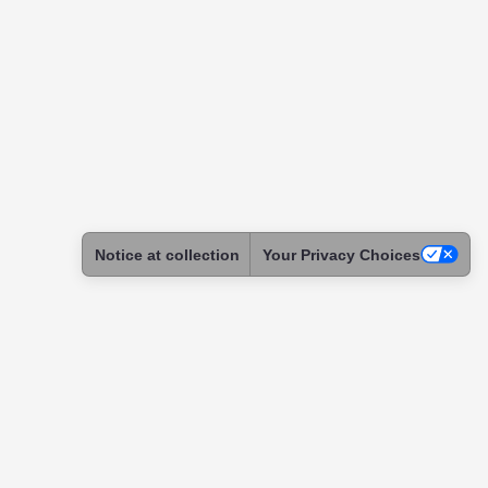
Notice at collection
Your Privacy Choices
ntact
tact & Support
ome a Skadoc
assador
itution