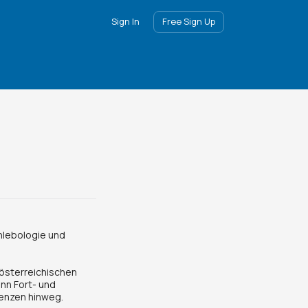
Sign In
Free Sign Up
Phlebologie und
 österreichischen
nn Fort- und
renzen hinweg.