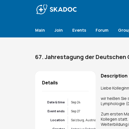
Main
Join
Events
Forum
Grou
67. Jahrestagung der Deutschen 
Description
Details
Liebe Kollegin
wir heißen Sie
Date & time
Sep 24
Lymphologie (D
Event ends
Sep 27
Zum ersten Mal
Kollegen statt
Location
Salzburg, Austria
Weiterbildung 
Creator
Antonius Rabsch