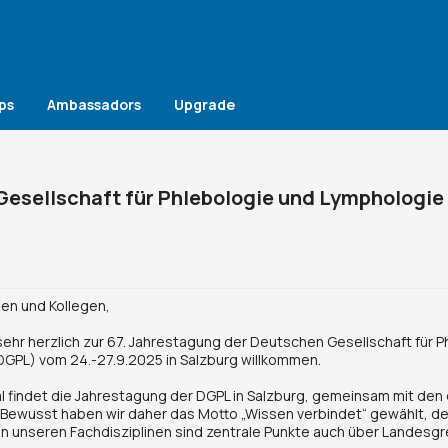
ps
Ambassadors
Upgrade
Gesellschaft für Phlebologie und Lymphologie
nen und Kollegen,
 sehr herzlich zur 67. Jahrestagung der Deutschen Gesellschaft für 
GPL) vom 24.-27.9.2025 in Salzburg willkommen.
 findet die Jahrestagung der DGPL in Salzburg, gemeinsam mit den
. Bewusst haben wir daher das Motto „Wissen verbindet“ gewählt, de
in unseren Fachdisziplinen sind zentrale Punkte auch über Landesg