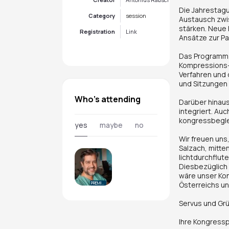
Die Jahrestagu
Category
session
Austausch zwis
stärken. Neue 
Registration
Link
Ansätze zur Pa
Das Programm 
Kompressions-
Verfahren und
und Sitzungen
Who's attending
Darüber hinau
integriert. Auc
kongressbegle
yes
maybe
no
Wir freuen uns
Salzach, mitte
lichtdurchflut
Diesbezüglich 
wäre unser Kon
Österreichs un
PREMIUM
Servus und Grü
Ihre Kongress