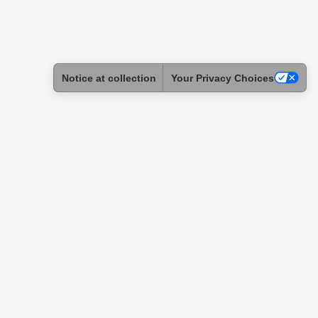
Notice at collection
Your Privacy Choices
ntact
tact & Support
ome a Skadoc
assador
itution
tnership
uests