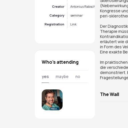
Sklerosierungs
(Nebenwirkung
Creator
Antonius Rabsch
Kongresse und
Category
seminar
peri-skleroth
Registration
Link
Der Diagnostik
Therapie müss
Kontraindikati
erläutert wie 
in Form des Vei
Eine exakte Be
Who's attending
Im praktischen
die verschied
demonstriert. 
yes
maybe
no
Fragestellung
The Wall
PREMIUM