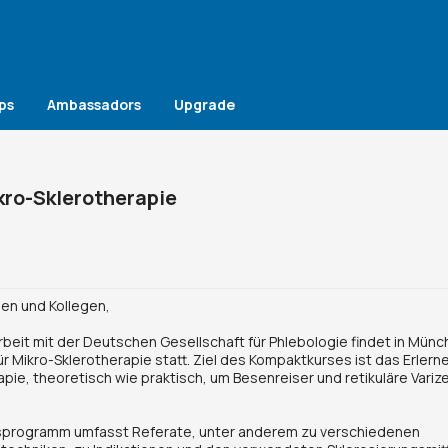
ps
Ambassadors
Upgrade
kro-Sklerotherapie
nen und Kollegen,
eit mit der Deutschen Gesellschaft für Phlebologie findet in Münc
r Mikro-Sklerotherapie statt. Ziel des Kompaktkurses ist das Erler
apie, theoretisch wie praktisch, um Besenreiser und retikuläre Variz
sprogramm umfasst Referate, unter anderem zu verschiedenen