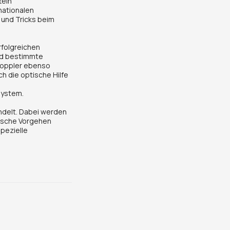
teln
nationalen
und Tricks beim
rfolgreichen
nd bestimmte
-Doppler ebenso
h die optische Hilfe
system.
andelt. Dabei werden
tische Vorgehen
pezielle