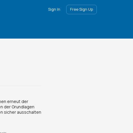
Sign In
Free Sign Up
hen erneut der
nen der Grundlagen
en sicher ausschalten