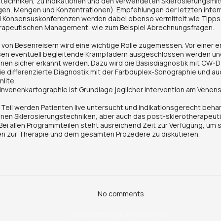
techniken, zu Indikationen und den verwendeten Sklerosierungsmit
en, Mengen und Konzentrationen). Empfehlungen der letzten inter
 Konsensuskonferenzen werden dabei ebenso vermittelt wie Tipps 
erapeutischen Management, wie zum Beispiel Abrechnungsfragen.
 von Besenreisern wird eine wichtige Rolle zugemessen. Vor einer e
en eventuell begleitende Krampfadern ausgeschlossen werden u
onen sicher erkannt werden. Dazu wird die Basisdiagnostik mit CW
die differenzierte Diagnostik mit der Farbduplex-Sonographie und auc
nlite.
invenenkartographie ist Grundlage jeglicher Intervention am Venen
 Teil werden Patienten live untersucht und indikationsgerecht beh
enen Sklerosierungstechniken, aber auch das post-sklerotherapeu
Bei allen Programmteilen steht ausreichend Zeit zur Verfügung, um s
en zur Therapie und dem gesamten Prozedere zu diskutieren.
No comments
You need to sign in to comment