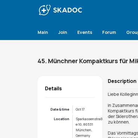
Main
Join
Events
Forum
Grou
45. Münchner Kompaktkurs für Mi
Description
Details
Liebe Kollegin
in Zusammenarb
Date & time
Oct 17
Kompaktkurs fü
der Sklerother
Location
Sparkassenstraß
zu können.
e 10, 80331
München,
Das Vormittag
Germany