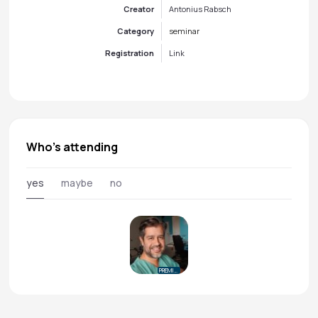
Creator
Antonius Rabsch
Category
seminar
Registration
Link
Who's attending
yes
maybe
no
PREMIUM