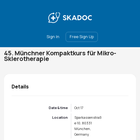
Main
Join
Events
Forum
Groups
Ambassadors
Upgrade
Sign In
Free Sign Up
45. Münchner Kompaktkurs für Mikro-
Sklerotherapie
Details
Date & time
Oct 17
Location
Sparkassenstraß
e 10, 80331
München,
Germany