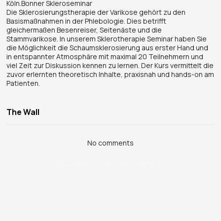
Köln.Bonner Skleroseminar
Die Sklerosierungstherapie der Varikose gehört zu den
Basismaßnahmen in der Phlebologie. Dies betrifft
gleichermaßen Besenreiser, Seitenäste und die
Stammvarikose. In unserem Sklerotherapie Seminar haben Sie
die Möglichkeit die Schaumsklerosierung aus erster Hand und
in entspannter Atmosphäre mit maximal 20 Teilnehmern und
viel Zeit zur Diskussion kennen zu lernen. Der Kurs vermittelt die
zuvor erlernten theoretisch Inhalte, praxisnah und hands-on am
Patienten.
The Wall
No comments
You need to sign in to comment