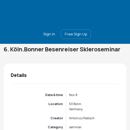
Main
Join
Events
Forum
Groups
Ambassadors
Upgrade
Sign In
Free Sign Up
6. Köln.Bonner Besenreiser Skleroseminar
Details
Date & time
Nov 8
Location
53 Bonn,
Germany
Creator
Antonius Rabsch
Category
seminar