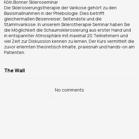
Köln.Bonner Skleroseminar
Die Sklerosierungstherapie der Varikose gehört zu den
Basismaßnahmen in der Phlebologie. Dies betrifft
gleichermaßen Besenreiser, Seitenäste und die
Stammvarikose. In unserem Sklerotherapie Seminar haben Sie
die Möglichkeit die Schaumsklerosierung aus erster Hand und
in entspannter Atmosphäre mit maximal 20 Teilnehmern und
viel Zeit zur Diskussion kennen zu lernen. Der Kurs vermittelt die
zuvor erlernten theoretisch Inhalte, praxisnah und hands-on am
Patienten.
The Wall
No comments
You need to sign in to comment