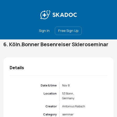
Main
Join
Events
Forum
Groups
Ambassadors
Upgrade
Sign In
Free Sign Up
6. Köln.Bonner Besenreiser Skleroseminar
Details
Date & time
Nov 8
Location
53 Bonn,
Germany
Creator
Antonius Rabsch
Category
seminar