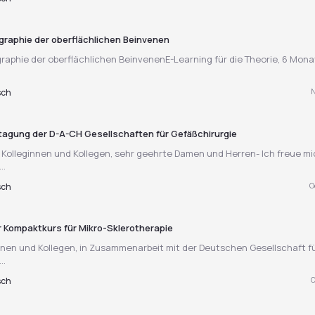
raphie der oberflächlichen Beinvenen
raphie der oberflächlichen BeinvenenE-Learning für die Theorie, 6 Mona
N
sch
ertagung der D-A-CH Gesellschaften für Gefäßchirurgie
Kolleginnen und Kollegen, sehr geehrte Damen und Herren- Ich freue mi
..
O
sch
 Kompaktkurs für Mikro-Sklerotherapie
nnen und Kollegen, in Zusammenarbeit mit der Deutschen Gesellschaft f
..
O
sch