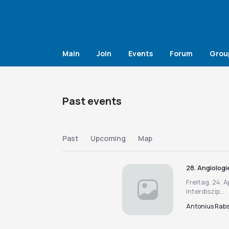
Main
Join
Events
Forum
Grou
Past events
Past
Upcoming
Map
28. Angiolog
Freitag, 24. A
interdiszip...
Antonius Rab