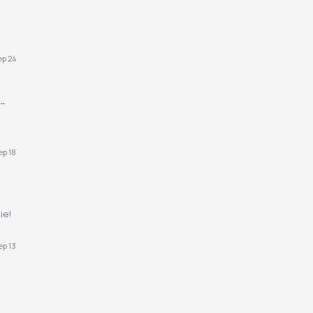
ep 24
..
ep 18
ie!
ep 13