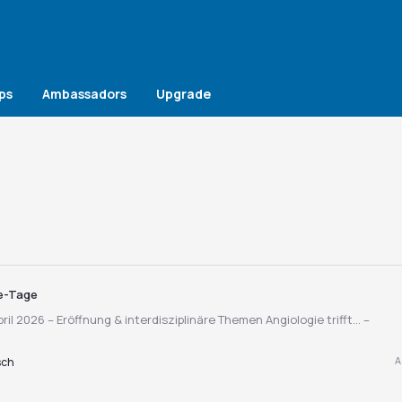
ps
Ambassadors
Upgrade
ie-Tage
pril 2026 – Eröffnung & interdisziplinäre Themen Angiologie trifft… –
A
sch