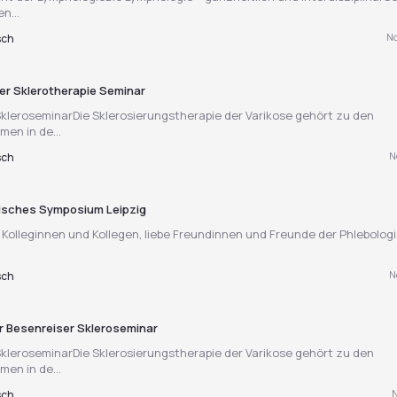
n...
No
sch
ner Sklerotherapie Seminar
kleroseminarDie Sklerosierungstherapie der Varikose gehört zu den
en in de...
N
sch
gisches Symposium Leipzig
Kolleginnen und Kollegen, liebe Freundinnen und Freunde der Phlebolog
N
sch
er Besenreiser Skleroseminar
kleroseminarDie Sklerosierungstherapie der Varikose gehört zu den
en in de...
N
sch