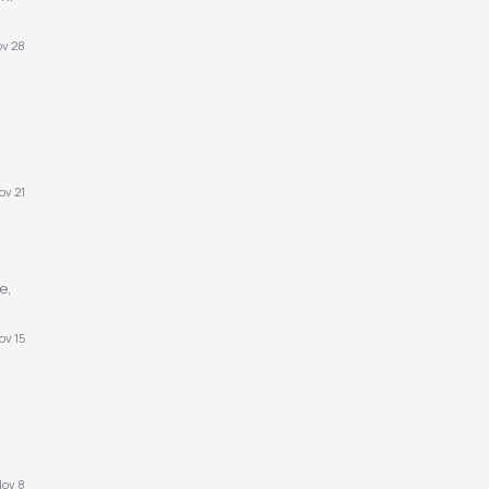
v 28
ov 21
ie,
ov 15
ov 8