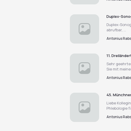
Duplex-Sonog
Duplex-Sonog
abrufbar, ...
Antonius Rab
11. Dreiländ
Sehr geehrte 
Sie mit meine.
Antonius Rab
45. Münchner
Liebe Kollegi
Phlebologie fi.
Antonius Rab