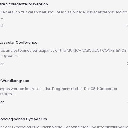
näre Schlaganfallprävention
ie herzlich zur Veranstaltung „Interdisziplinäre Schlaganfallprävention 
..
F
sch
Vascular Conference
gues and esteemed participants of the MUNICH VASCULAR CONFERENCE
th great h...
sch
er Wundkongress
tungen werden konreter – das Programm steht! Der 08. Nürnberger
 steh...
sch
ymphologisches Symposium
ht der LymphologieDie Lymphologie – ganzheitlich und interdisziplinärS