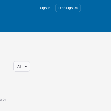
Sign In
Free Sign Up
All
pr 24