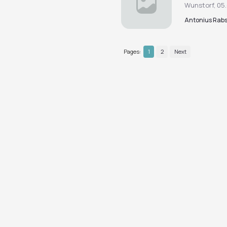
Wunstorf, 05.-
Antonius Rab
Pages:
1
2
Next