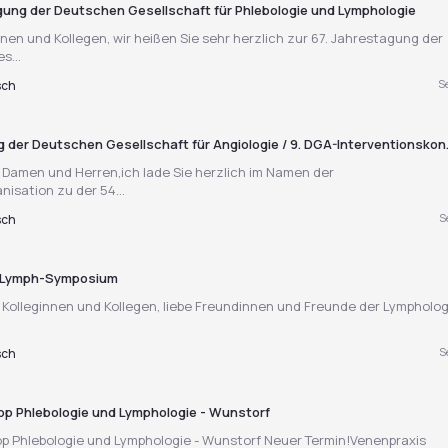
gung der Deutschen Gesellschaft für Phlebologie und Lymphologie
nnen und Kollegen, wir heißen Sie sehr herzlich zur 67. Jahrestagung der
s...
S
sch
 der Deutschen Gesellschaft für Angiologie / 9. DGA-Interventionskon.
 Damen und Herren,ich lade Sie herzlich im Namen der
isation zu der 54...
S
sch
r Lymph-Symposium
Kolleginnen und Kollegen, liebe Freundinnen und Freunde der Lympholog
S
sch
p Phlebologie und Lymphologie - Wunstorf
p Phlebologie und Lymphologie - Wunstorf Neuer Termin!Venenpraxis