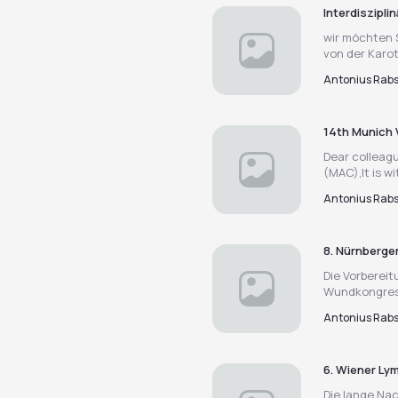
Interdiszipli
wir möchten S
von der Karot.
Antonius Rab
14th Munich 
Dear collea
(MAC),It is wi
Antonius Rab
8. Nürnberg
Die Vorberei
Wundkongress
Antonius Rab
6. Wiener L
Die lange Nac