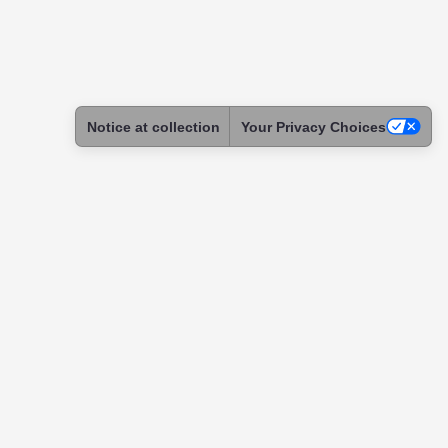
Notice at collection
Your Privacy Choices
ntact
tact & Support
ome a Skadoc
assador
itution
tnership
uests