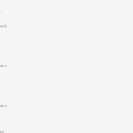
-
eb 25
Dec 4
Dec 4
ehr