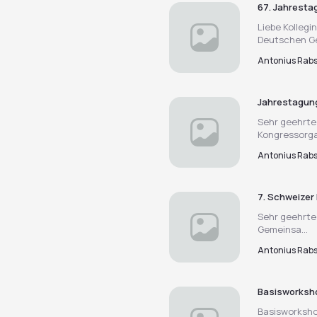
67. Jahresta
Liebe Kollegi
Deutschen Ge
Antonius Rab
Jahrestagung
Sehr geehrte
Kongressorgan
Antonius Rab
7. Schweize
Sehr geehrte 
Gemeinsa...
Antonius Rab
Basisworksho
Basisworksho