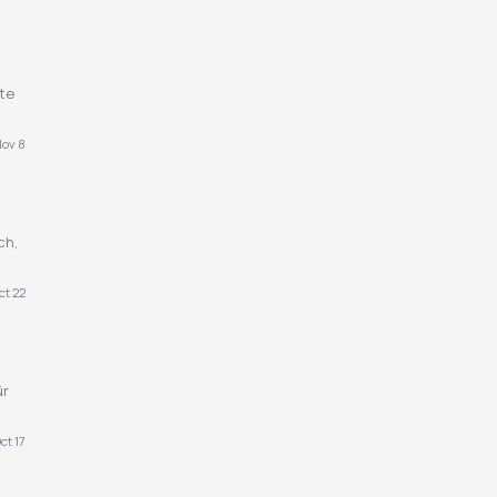
te
ov 8
ch,
ct 22
ür
ct 17