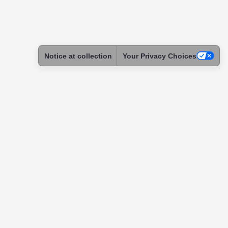
Notice at collection
Your Privacy Choices
ntact
tact & Support
ome a Skadoc
assador
itution
tnership
uests