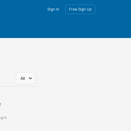
Sign In
Free Sign Up
All
t
ug 14