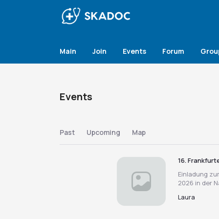
Main
Join
Events
Forum
Grou
Events
Past
Upcoming
Map
16. Frankfur
Einladung zu
2026 in der Na
Laura