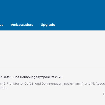
ps
Ambassadors
Upgrade
ter Gefäß- und Gerinnungssymposium 2026
m 16. Frankfurter Gefäß- und Gerinnungssymposium am 14. und 15. Augus
tio...
A