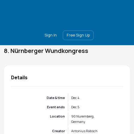
Main
Join
Events
Forum
Groups
Ambassadors
Upgrade
Sign In
Free Sign Up
8. Nürnberger Wundkongress
Details
Date & time
Dec 4
Event ends
Dec 5
Location
90 Nuremberg,
Germany
Creator
Antonius Rabsch