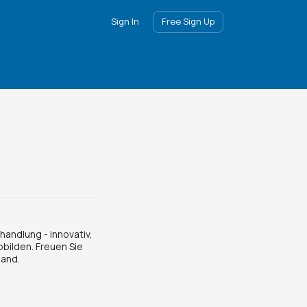
Sign In
Free Sign Up
andlung - innovativ,
bilden. Freuen Sie
land.