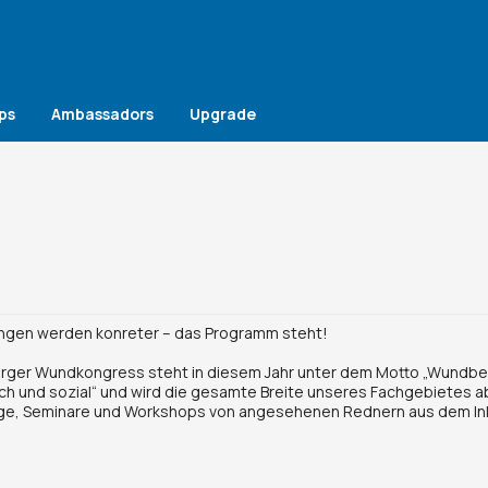
ps
Ambassadors
Upgrade
ungen werden konreter – das Programm steht!
erger Wundkongress steht in diesem Jahr unter dem Motto „Wundbeh
ch und sozial“ und wird die gesamte Breite unseres Fachgebietes ab
räge, Seminare und Workshops von angesehenen Rednern aus dem In