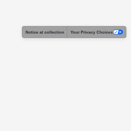
Notice at collection
Your Privacy Choices
ntact
tact & Support
ome a Skadoc
assador
itution
tnership
uests