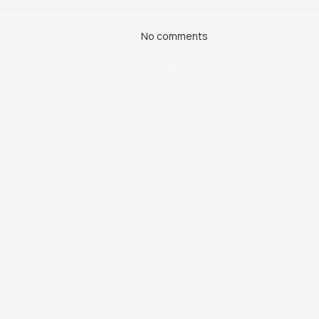
No comments
You need to sign in to comment