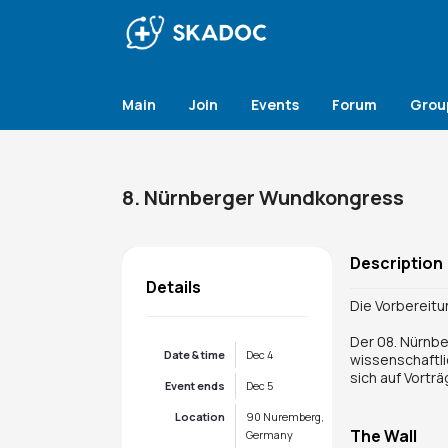
Main
Join
Events
Forum
Grou
8. Nürnberger Wundkongress
Description
Details
Die Vorbereit
Der 08. Nürnb
Date & time
Dec 4
wissenschaftli
sich auf Vort
Event ends
Dec 5
Location
90 Nuremberg,
The Wall
Germany