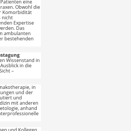
 Patienten eine
Praxen. Obwohl die
r Komorbidität
 nicht
enden Expertise
werden. Das
 im ambulanten
ger bestehenden
estagung
len Wissenstand in
Ausblick in die
icht –
makotherapie, in
kungen und der
utiert und
dizin mit anderen
betologie, anhand
nterprofessionelle
nnen und Kollegen