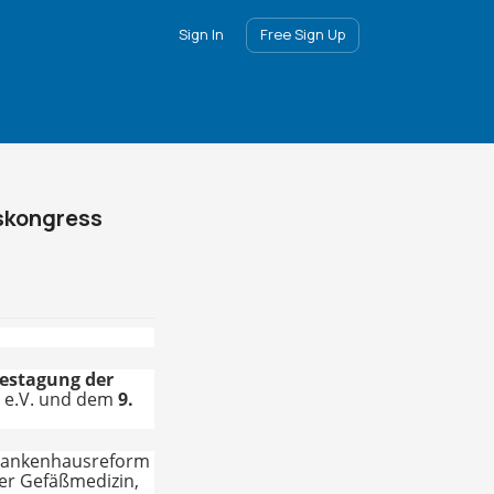
Sign In
Free Sign Up
nskongress
restagung der
n e.V. und dem
9.
Krankenhausreform
der Gefäßmedizin,