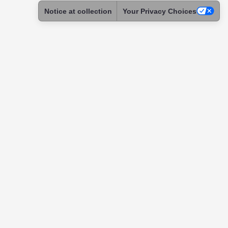
Notice at collection
Your Privacy Choices
ntact
tact & Support
ome a Skadoc
assador
itution
tnership
uests