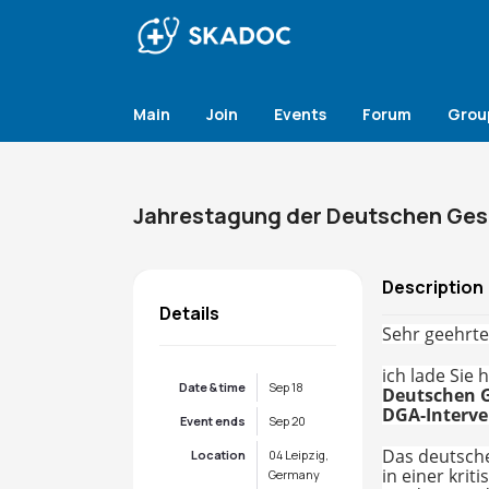
Main
Join
Events
Forum
Grou
Jahrestagung der Deutschen Gese
Description
Details
Sehr geehrt
ich lade Sie
Date & time
Sep 18
Deutschen G
DGA-Interve
Event ends
Sep 20
Das deutsche
Location
04 Leipzig,
in einer kri
Germany