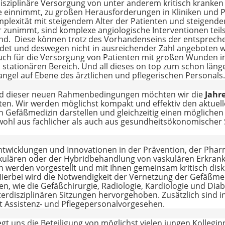
disziplinäre Versorgung von unter anderem kritisch kranken
le einnimmt, zu großen Herausforderungen in Kliniken und 
plexität mit steigendem Alter der Patienten und steigende
 zunimmt, sind komplexe angiologische Interventionen teils
d. Diese können trotz des Vorhandenseins der entsprech
ldet und deswegen nicht in ausreichender Zahl angeboten 
 auch für die Versorgung von Patienten mit großen Wunden
 stationären Bereich. Und all dieses on top zum schon län
ngel auf Ebene des ärztlichen und pflegerischen Personals.
d dieser neuen Rahmenbedingungen möchten wir die
Jahr
ten. Wir werden möglichst kompakt und effektiv den aktuel
 Gefäßmedizin darstellen und gleichzeitig einen möglichen 
wohl aus fachlicher als auch aus gesundheitsökonomischer S
twicklungen und Innovationen in der Prävention, der Phar
kulären oder der Hybridbehandlung von vaskulären Erkran
on werden vorgestellt und mit Ihnen gemeinsam kritisch disk
Hierbei wird die Notwendigkeit der Vernetzung der Gefäßme
nen, wie die Gefäßchirurgie, Radiologie, Kardiologie und Dia
terdisziplinären Sitzungen hervorgehoben. Zusätzlich sind i
t Assistenz- und Pflegepersonalvorgesehen.
iegt uns die Beteiligung von möglichst vielen jungen Kollegi