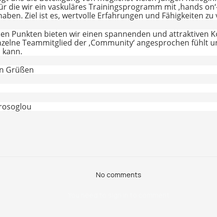
ür die wir ein vaskuläres Trainingsprogramm mit ‚hands on
ben. Ziel ist es, wertvolle Erfahrungen und Fähigkeiten zu 
esen Punkten bieten wir einen spannenden und attraktiven 
inzelne Teammitglied der ‚Community‘ angesprochen fühlt u
n kann.
en Grüßen
rosoglou
No comments
You need to sign in to comment