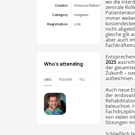
wo die inter
Creator
Antonius Rabsch
zentrale Rol
Patientenkom
Category
congress
immer weiter
kostendecken
Registration
Link
nicht abgebi
gleiche gilt
aber auch im
Fachkräftema
Entsprechen
2025
ausrich
Who's attending
der gesamten
Zukunft – so
aufzeichnen.
yes
maybe
no
Auch neue En
der endovas
Rehabilitati
beleuchtet. 
Fachdiszipli
PREMIUM
von vielen in
Sitzungen mi
Schließlich l