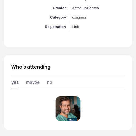
Creator
Antonius Rabsch
Category
congress
Registration
Link
Who's attending
yes
maybe
no
PREMIUM