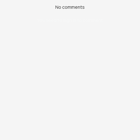
No comments
You need to sign in to comment