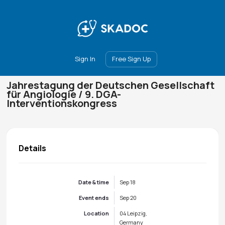
Main
Join
Events
Forum
Groups
Ambassadors
Upgrade
Sign In
Free Sign Up
Jahrestagung der Deutschen Gesellschaft
für Angiologie / 9. DGA-
Interventionskongress
Details
Date & time
Sep 18
Event ends
Sep 20
Location
04 Leipzig,
Germany