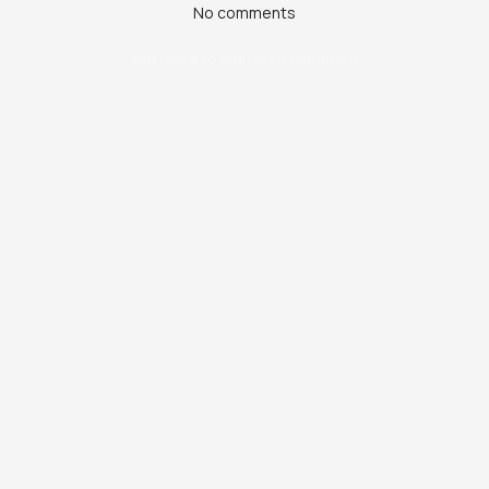
No comments
You need to sign in to comment