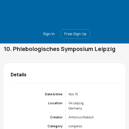
Main
Join
Events
Forum
Groups
Ambassadors
Upgrade
Sign In
Free Sign Up
10. Phlebologisches Symposium Leipzig
Details
Date & time
Nov 15
Location
04 Leipzig,
Germany
Creator
Antonius Rabsch
Category
congress