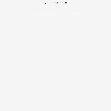
No comments
You need to sign in to comment