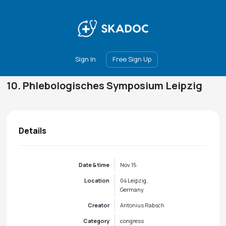
Main
Join
Events
Forum
Groups
Ambassadors
Upgrade
Sign In
Free Sign Up
10. Phlebologisches Symposium Leipzig
Details
Date & time
Nov 15
Location
04 Leipzig,
Germany
Creator
Antonius Rabsch
Category
congress