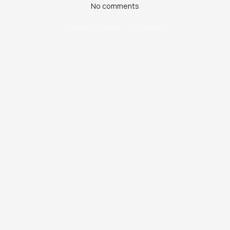
No comments
You need to sign in to comment