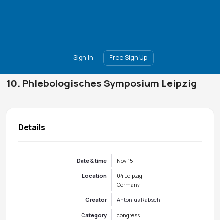
Main
Join
Events
Forum
Groups
Ambassadors
Upgrade
Sign In
Free Sign Up
10. Phlebologisches Symposium Leipzig
Details
Date & time
Nov 15
Location
04 Leipzig,
Germany
Creator
Antonius Rabsch
Category
congress