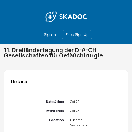
Main
Join
Events
Forum
Groups
Ambassadors
Upgrade
Sign In
Free Sign Up
11. Dreiländertagung der D-A-CH
Gesellschaften für Gefäßchirurgie
Details
Date & time
Oct 22
Event ends
Oct 25
Location
Lucerne,
Switzerland