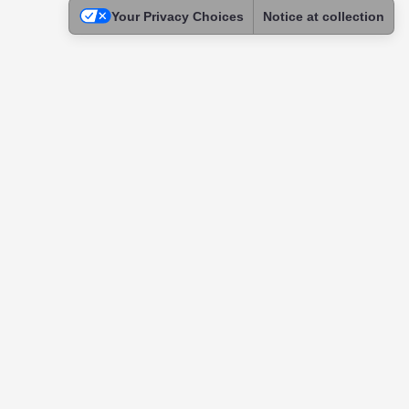
Your Privacy Choices
Notice at collection
Legal
Terms of Use
Privacy Policy
Cookie Policy
Children Privacy
Physician Profile Verification Guidelines
Code of Conduct