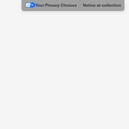
Your Privacy Choices
Notice at collection
Legal
Terms of Use
Privacy Policy
Cookie Policy
Children Privacy
Physician Profile Verification Guidelines
Code of Conduct