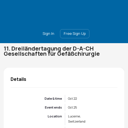
Main
Join
Events
Forum
Groups
Ambassadors
Upgrade
Sign In
Free Sign Up
11. Dreiländertagung der D-A-CH
Gesellschaften für Gefäßchirurgie
Details
Date & time
Oct 22
Event ends
Oct 25
Location
Lucerne,
Switzerland